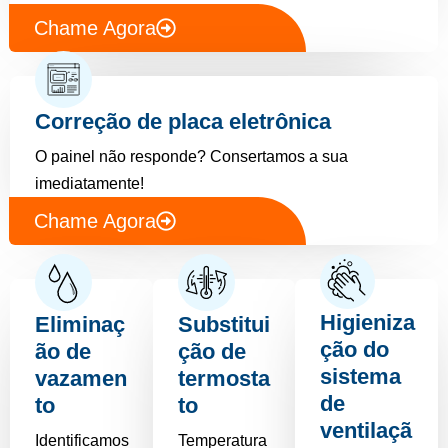
Chame Agora
Correção de placa eletrônica
O painel não responde? Consertamos a sua
imediatamente!
Chame Agora
Higieniza
Eliminaç
Substitui
ção do
ão de
ção de
sistema
vazamen
termosta
de
to
to
ventilaçã
Identificamos
Temperatura