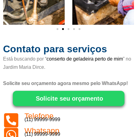
m
o
5
d
e
5
Contato para serviços
Está buscando por “
conserto de geladeira perto de mim
” no
Jardim Maria Dirce.
Solicite seu orçamento agora mesmo pelo WhatsApp!
Solicite seu orçamento
Telefone
(11) 99999-9999
Whatsapp
(11) 99999-9999