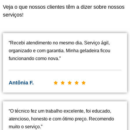
Veja o que nossos clientes têm a dizer sobre nossos
serviços!
“Recebi atendimento no mesmo dia. Serviço ágil,
organizado e com garantia. Minha geladeira ficou
funcionando como nova.”
Antônia F.
C





l
a
s
“O técnico fez um trabalho excelente, foi educado,
s
atencioso, honesto e com ótimo preço. Recomendo
i
muito o serviço.”
f