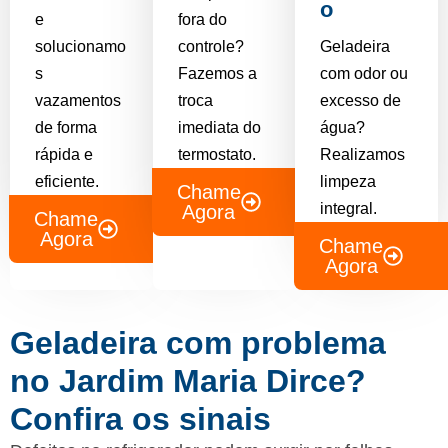
o
e
fora do
solucionamo
controle?
Geladeira
s
Fazemos a
com odor ou
vazamentos
troca
excesso de
de forma
imediata do
água?
rápida e
termostato.
Realizamos
eficiente.
limpeza
Chame
integral.
Agora
Chame
Agora
Chame
Agora
Geladeira com problema
no Jardim Maria Dirce?
Confira os sinais