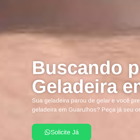
Buscando p
Geladeira 
Sua geladeira parou de gelar e você pr
geladeira em Guarulhos? Peça já seu o
Solicite Já