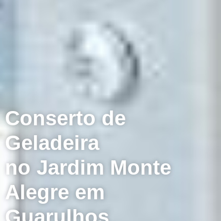
Conserto de
Geladeira
no Jardim Monte
Alegre em
Guarulhos