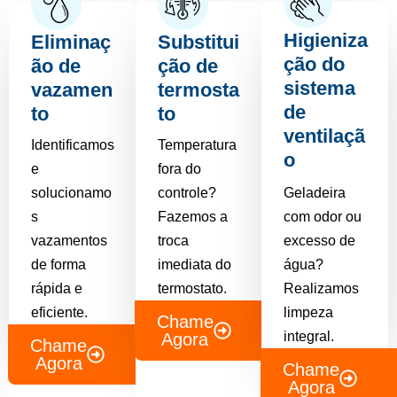
Higieniza
Eliminaç
Substitui
ção do
ão de
ção de
sistema
vazamen
termosta
de
to
to
ventilaçã
Identificamos
Temperatura
o
e
fora do
solucionamo
controle?
Geladeira
s
Fazemos a
com odor ou
vazamentos
troca
excesso de
de forma
imediata do
água?
rápida e
termostato.
Realizamos
eficiente.
limpeza
Chame
integral.
Agora
Chame
Agora
Chame
Agora