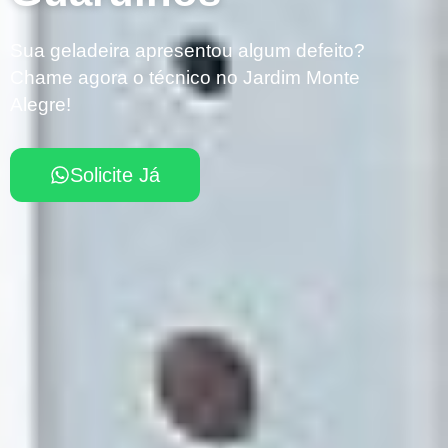
Sua geladeira apresentou algum defeito?
Chame agora o técnico no Jardim Monte
Alegre!
Solicite Já