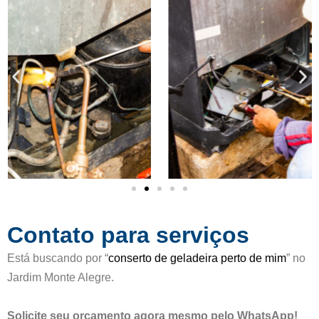
c
d
a
e
d
5
o
c
o
m
o
5
d
e
5
Contato para serviços
Está buscando por “
conserto de geladeira perto de mim
” no
Jardim Monte Alegre.
Solicite seu orçamento agora mesmo pelo WhatsApp!