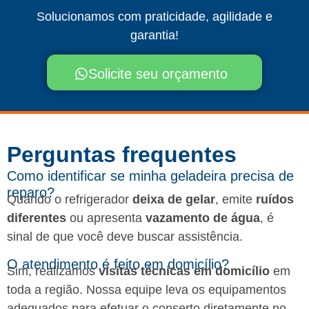
Solucionamos com praticidade, agilidade e
garantia!
Solicite seu orçamento
Perguntas frequentes​
Como identificar se minha geladeira precisa de
reparo?
Quando o refrigerador
deixa de gelar
, emite
ruídos
diferentes
ou apresenta
vazamento de água
, é
sinal de que você deve buscar assistência.
O atendimento é feito em domicílio?
Sim, realizamos
visitas técnicas em domicílio
em
toda a região. Nossa equipe leva os equipamentos
adequados para efetuar o conserto diretamente no