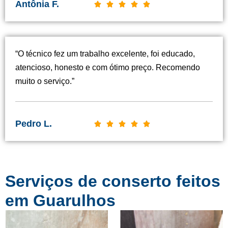
Antônia F.
C





l
a
s
“O técnico fez um trabalho excelente, foi educado,
s
atencioso, honesto e com ótimo preço. Recomendo
i
muito o serviço.”
f
i
c
Pedro L.
C





a
l
d
a
o
s
c
Serviços de conserto feitos
s
o
i
em Guarulhos
m
f
o
i
5