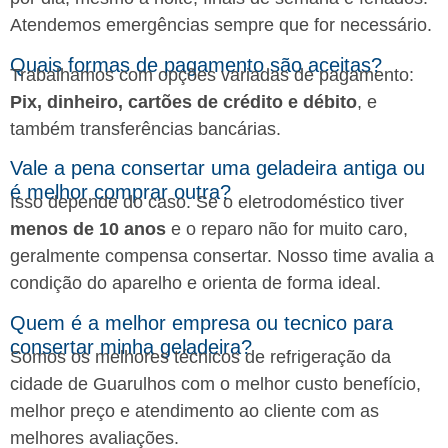
Atendemos emergências sempre que for necessário.
Quais formas de pagamento são aceitas?
Trabalhamos com opções variadas de pagamento:
Pix, dinheiro, cartões de crédito e débito
, e
também transferências bancárias.
Vale a pena consertar uma geladeira antiga ou
é melhor comprar outra?
Isso depende do caso. Se o eletrodoméstico tiver
menos de 10 anos
e o reparo não for muito caro,
geralmente compensa consertar. Nosso time avalia a
condição do aparelho e orienta de forma ideal.
Quem é a melhor empresa ou tecnico para
consertar minha geladeira?
Somos os melhores técnicos de refrigeração da
cidade de Guarulhos com o melhor custo benefício,
melhor preço e atendimento ao cliente com as
melhores avaliações.