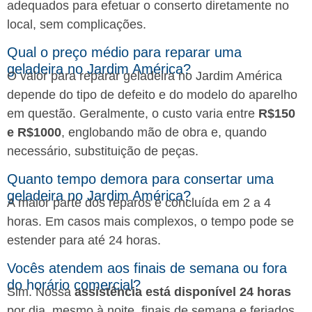
adequados para efetuar o conserto diretamente no
local, sem complicações.
Qual o preço médio para reparar uma
geladeira no Jardim América?
O valor para reparar geladeira no Jardim América
depende do tipo de defeito e do modelo do aparelho
em questão. Geralmente, o custo varia entre
R$150
e R$1000
, englobando mão de obra e, quando
necessário, substituição de peças.
Quanto tempo demora para consertar uma
geladeira no Jardim América?
A maior parte dos reparos é concluída em 2 a 4
horas. Em casos mais complexos, o tempo pode se
estender para até 24 horas.
Vocês atendem aos finais de semana ou fora
do horário comercial?
Sim. Nossa
assistência está disponível 24 horas
por dia, mesmo à noite, finais de semana e feriados.