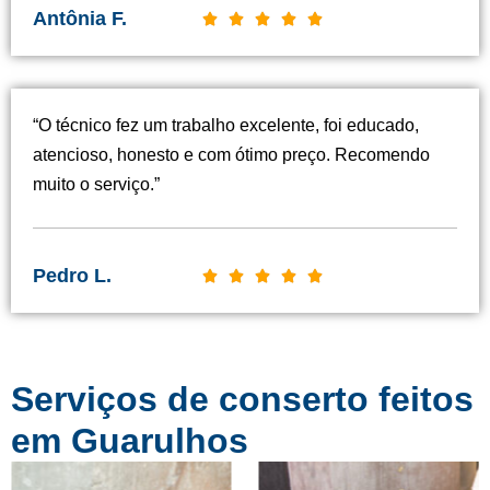
Antônia F.
C





l
a
s
“O técnico fez um trabalho excelente, foi educado,
s
atencioso, honesto e com ótimo preço. Recomendo
i
muito o serviço.”
f
i
c
Pedro L.
C





a
l
d
a
o
s
c
Serviços de conserto feitos
s
o
i
em Guarulhos
m
f
o
i