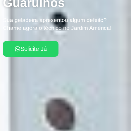
Guarulhos
Sua geladeira apresentou algum defeito?
Chame agora o técnico no Jardim América!
Solicite Já