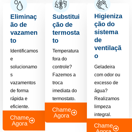
Higieniza
Eliminaç
Substitui
ção do
ão de
ção de
sistema
vazamen
termosta
de
to
to
ventilaçã
Identificamos
Temperatura
o
e
fora do
solucionamo
controle?
Geladeira
s
Fazemos a
com odor ou
vazamentos
troca
excesso de
de forma
imediata do
água?
rápida e
termostato.
Realizamos
eficiente.
limpeza
Chame
integral.
Agora
Chame
Agora
Chame
Agora