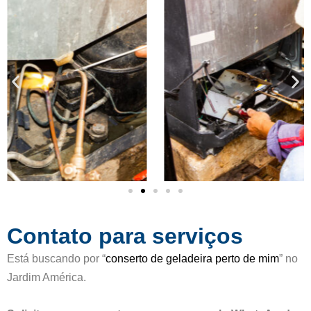
5
c
d
a
e
d
5
o
c
o
m
o
5
d
e
5
Contato para serviços
Está buscando por “
conserto de geladeira perto de mim
” no
Jardim América.