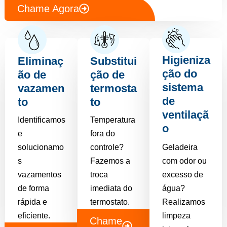
Chame Agora
Higieniza
Eliminaç
Substitui
ção do
ão de
ção de
sistema
vazamen
termosta
de
to
to
ventilaçã
Identificamos
Temperatura
o
e
fora do
solucionamo
controle?
Geladeira
s
Fazemos a
com odor ou
vazamentos
troca
excesso de
de forma
imediata do
água?
rápida e
termostato.
Realizamos
eficiente.
limpeza
Chame