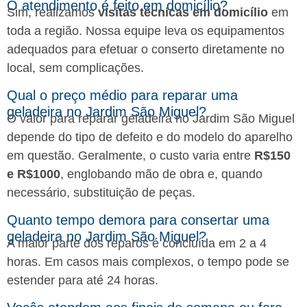
O atendimento é feito em domicílio?
Sim, realizamos
visitas técnicas em domicílio
em
toda a região. Nossa equipe leva os equipamentos
adequados para efetuar o conserto diretamente no
local, sem complicações.
Qual o preço médio para reparar uma
geladeira no Jardim São Miguel?
O valor para reparar geladeira no Jardim São Miguel
depende do tipo de defeito e do modelo do aparelho
em questão. Geralmente, o custo varia entre
R$150
e R$1000
, englobando mão de obra e, quando
necessário, substituição de peças.
Quanto tempo demora para consertar uma
geladeira no Jardim São Miguel?
A maior parte dos reparos é concluída em 2 a 4
horas. Em casos mais complexos, o tempo pode se
estender para até 24 horas.