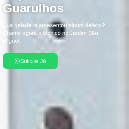
Guarulhos
Sua geladeira apresentou algum defeito?
Chame agora o técnico no Jardim São
Miguel!
Solicite Já