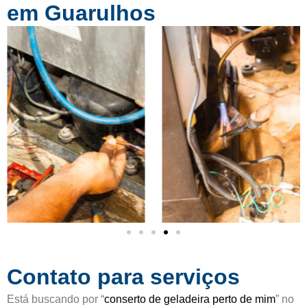
i
em Guarulhos
m
f
o
i
5
c
d
a
e
d
5
o
c
o
m
o
5
d
e
5
Contato para serviços
Está buscando por “
conserto de geladeira perto de mim
” no