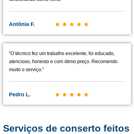
Antônia F.
C





l
a
s
“O técnico fez um trabalho excelente, foi educado,
s
atencioso, honesto e com ótimo preço. Recomendo
i
muito o serviço.”
f
i
c
Pedro L.
C





a
l
d
a
o
s
c
Serviços de conserto feitos
s
o