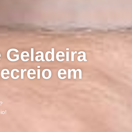
 Geladeira
ecreio em
?
io!