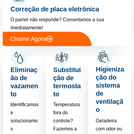
Correção de placa eletrônica
O painel não responde? Consertamos a sua
imediatamente!
Chame Agora
Higieniza
Eliminaç
Substitui
ção do
ão de
ção de
sistema
vazamen
termosta
de
to
to
ventilaçã
Identificamos
Temperatura
o
e
fora do
solucionamo
controle?
Geladeira
s
Fazemos a
com odor ou