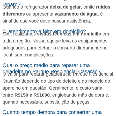
reparo?
Quando o refrigerador
deixa de gelar
, emite
ruídos
diferentes
ou apresenta
vazamento de água
, é
sinal de que você deve buscar assistência.
O atendimento é feito em domicílio?
Sim, realizamos
visitas técnicas em domicílio
em
toda a região. Nossa equipe leva os equipamentos
adequados para efetuar o conserto diretamente no
local, sem complicações.
Qual o preço médio para reparar uma
geladeira no Parque Residencial Casarão?
O valor para reparar geladeira no Parque Residencial
Casarão depende do tipo de defeito e do modelo do
aparelho em questão. Geralmente, o custo varia
entre
R$150 e R$1000
, englobando mão de obra e,
quando necessário, substituição de peças.
Quanto tempo demora para consertar uma