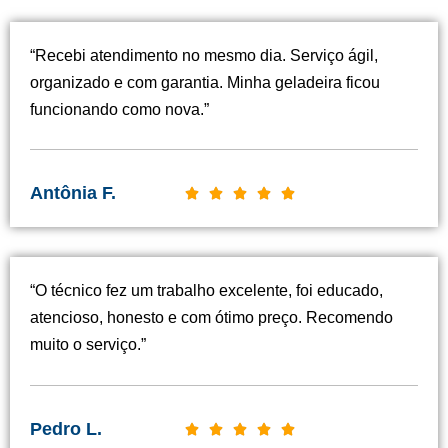
“Recebi atendimento no mesmo dia. Serviço ágil,
organizado e com garantia. Minha geladeira ficou
funcionando como nova.”
Antônia F.
C





l
a
s
“O técnico fez um trabalho excelente, foi educado,
s
atencioso, honesto e com ótimo preço. Recomendo
i
muito o serviço.”
f
i
c
Pedro L.
C





a