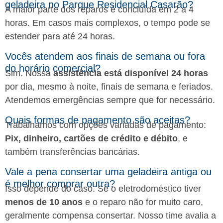
geladeira no Parque Residencial Casarão?
A maior parte dos reparos é concluída em 2 a 4
horas. Em casos mais complexos, o tempo pode se
estender para até 24 horas.
Vocês atendem aos finais de semana ou fora
do horário comercial?
Sim. Nossa
assistência está disponível 24 horas
por dia, mesmo à noite, finais de semana e feriados.
Atendemos emergências sempre que for necessário.
Quais formas de pagamento são aceitas?
Trabalhamos com opções variadas de pagamento:
Pix, dinheiro, cartões de crédito e débito
, e
também transferências bancárias.
Vale a pena consertar uma geladeira antiga ou
é melhor comprar outra?
Isso depende do caso. Se o eletrodoméstico tiver
menos de 10 anos
e o reparo não for muito caro,
geralmente compensa consertar. Nosso time avalia a