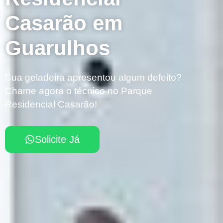
Casarão em
Guarulhos
Sua geladeira apresentou algum defeito?
Chame agora o técnico no Parque
Residencial Casarão!
Solicite Já