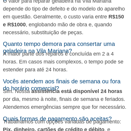
O valor para reparar geladeira na Vila Mariana
depende do tipo de defeito e do modelo do aparelho
em questão. Geralmente, o custo varia entre
R$150
e R$1000
, englobando mão de obra e, quando
necessário, substituição de peças.
Quanto tempo demora para consertar uma
geladeira na Vila Mariana?
A maior parte dos reparos é concluída em 2 a 4
horas. Em casos mais complexos, o tempo pode se
estender para até 24 horas.
Vocês atendem aos finais de semana ou fora
do horário comercial?
Sim. Nossa
assistência está disponível 24 horas
por dia, mesmo à noite, finais de semana e feriados.
Atendemos emergências sempre que for necessário.
Quais formas de pagamento são aceitas?
Trabalhamos com opções variadas de pagamento:
Pix, dinheiro, cartões de crédito e débito
, e