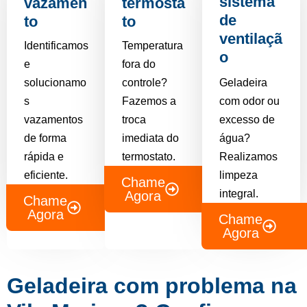
sistema
vazamen
termosta
de
to
to
ventilaçã
Identificamos
Temperatura
o
e
fora do
solucionamo
controle?
Geladeira
s
Fazemos a
com odor ou
vazamentos
troca
excesso de
de forma
imediata do
água?
rápida e
termostato.
Realizamos
eficiente.
limpeza
Chame
integral.
Agora
Chame
Agora
Chame
Agora
Geladeira com problema na