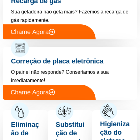
Recarga de gás
Sua geladeira não gela mais? Fazemos a recarga de
gás rapidamente.
Chame Agora
Correção de placa eletrônica
O painel não responde? Consertamos a sua
imediatamente!
Chame Agora
Higieniza
Eliminaç
Substitui
ção do
ão de
ção de