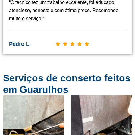
“O técnico fez um trabalho excelente, foi educado,
s
atencioso, honesto e com ótimo preço. Recomendo
i
muito o serviço.”
f
i
c
Pedro L.
C





a
l
d
a
o
s
c
Serviços de conserto feitos
s
o
i
em Guarulhos
m
f
o
i
5
c
d
a
e
d
5
o