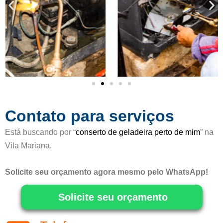
c
o
m
o
5
d
e
5
Contato para serviços
Está buscando por “
conserto de geladeira perto de mim
” na
Vila Mariana.
Solicite seu orçamento agora mesmo pelo WhatsApp!
Solicite seu orçamento