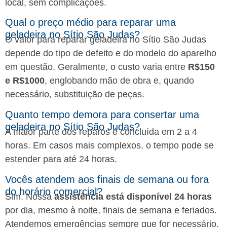
local, sem complicações.
Qual o preço médio para reparar uma
geladeira no Sítio São Judas?
O valor para reparar geladeira no Sítio São Judas
depende do tipo de defeito e do modelo do aparelho
em questão. Geralmente, o custo varia entre
R$150
e R$1000
, englobando mão de obra e, quando
necessário, substituição de peças.
Quanto tempo demora para consertar uma
geladeira no Sítio São Judas?
A maior parte dos reparos é concluída em 2 a 4
horas. Em casos mais complexos, o tempo pode se
estender para até 24 horas.
Vocês atendem aos finais de semana ou fora
do horário comercial?
Sim. Nossa
assistência está disponível 24 horas
por dia, mesmo à noite, finais de semana e feriados.
Atendemos emergências sempre que for necessário.