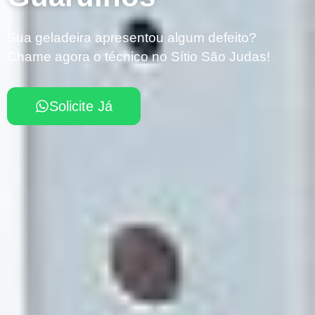
Sua geladeira apresentou algum defeito?
Chame agora o técnico no Sítio São Judas!
Solicite Já