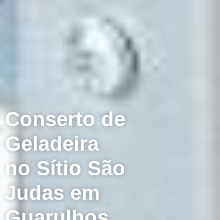
Conserto de
Geladeira
no Sítio São
Judas em
Guarulhos