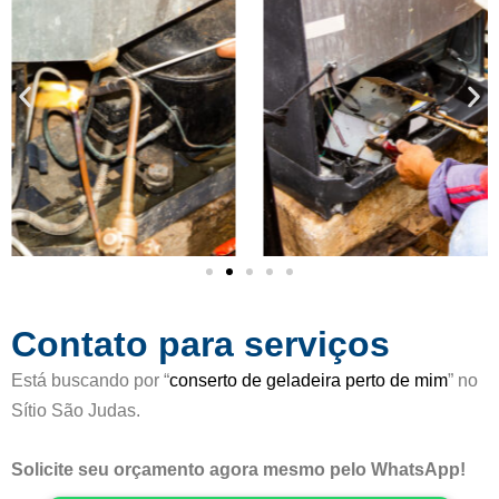
a
e
d
5
o
c
o
m
o
5
d
e
5
Contato para serviços
Está buscando por “
conserto de geladeira perto de mim
” no
Sítio São Judas.
Solicite seu orçamento agora mesmo pelo WhatsApp!