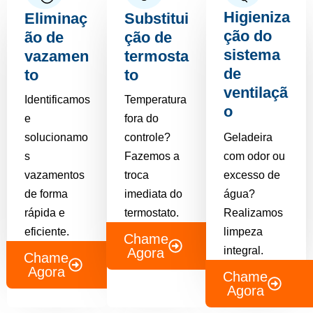
Higieniza
Eliminaç
Substitui
ção do
ão de
ção de
sistema
vazamen
termosta
de
to
to
ventilaçã
Identificamos
Temperatura
o
e
fora do
solucionamo
controle?
Geladeira
s
Fazemos a
com odor ou
vazamentos
troca
excesso de
de forma
imediata do
água?
rápida e
termostato.
Realizamos
eficiente.
limpeza
Chame
integral.
Agora
Chame
Agora
Chame
Agora