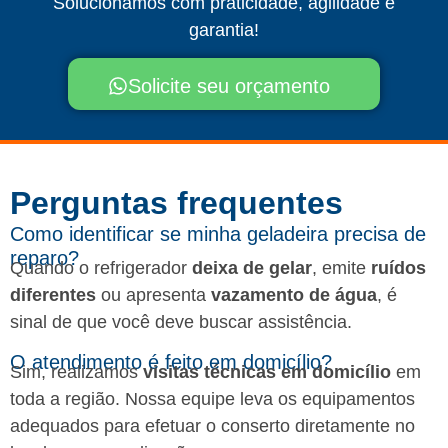
Solucionamos com praticidade, agilidade e
garantia!
Solicite seu orçamento
Perguntas frequentes​
Como identificar se minha geladeira precisa de
reparo?
Quando o refrigerador
deixa de gelar
, emite
ruídos
diferentes
ou apresenta
vazamento de água
, é
sinal de que você deve buscar assistência.
O atendimento é feito em domicílio?
Sim, realizamos
visitas técnicas em domicílio
em
toda a região. Nossa equipe leva os equipamentos
adequados para efetuar o conserto diretamente no