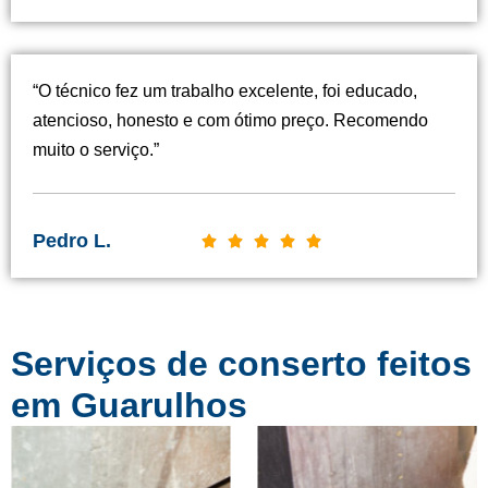
l
a
s
“O técnico fez um trabalho excelente, foi educado,
s
atencioso, honesto e com ótimo preço. Recomendo
i
muito o serviço.”
f
i
c
Pedro L.
C





a
l
d
a
o
s
c
Serviços de conserto feitos
s
o
i
em Guarulhos
m
f
o
i
5
c
d