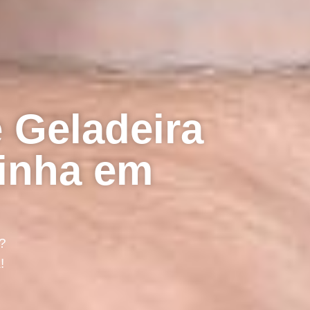
 Geladeira
ginha em
?
!