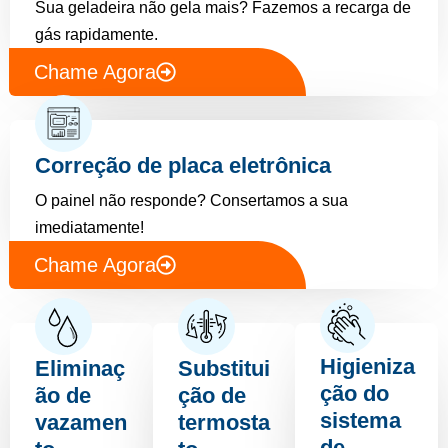
Sua geladeira não gela mais? Fazemos a recarga de
gás rapidamente.
Chame Agora
Correção de placa eletrônica
O painel não responde? Consertamos a sua
imediatamente!
Chame Agora
Higieniza
Eliminaç
Substitui
ção do
ão de
ção de
sistema
vazamen
termosta
de