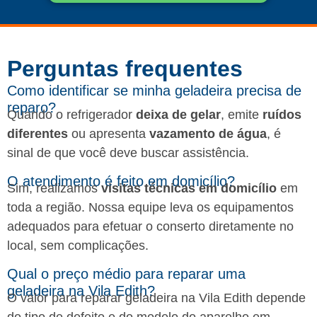
Perguntas frequentes​
Como identificar se minha geladeira precisa de
reparo?
Quando o refrigerador
deixa de gelar
, emite
ruídos
diferentes
ou apresenta
vazamento de água
, é
sinal de que você deve buscar assistência.
O atendimento é feito em domicílio?
Sim, realizamos
visitas técnicas em domicílio
em
toda a região. Nossa equipe leva os equipamentos
adequados para efetuar o conserto diretamente no
local, sem complicações.
Qual o preço médio para reparar uma
geladeira na Vila Edith?
O valor para reparar geladeira na Vila Edith depende
do tipo de defeito e do modelo do aparelho em