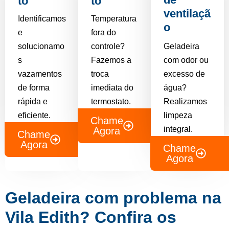
to
to
ventilaçã
Identificamos
Temperatura
o
e
fora do
solucionamo
controle?
Geladeira
s
Fazemos a
com odor ou
vazamentos
troca
excesso de
de forma
imediata do
água?
rápida e
termostato.
Realizamos
eficiente.
limpeza
Chame
integral.
Agora
Chame
Agora
Chame
Agora
Geladeira com problema na
Vila Edith? Confira os