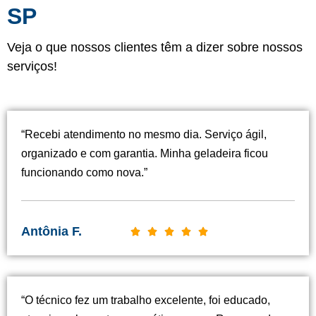
SP
Veja o que nossos clientes têm a dizer sobre nossos
serviços!
“Recebi atendimento no mesmo dia. Serviço ágil,
organizado e com garantia. Minha geladeira ficou
funcionando como nova.”
Antônia F.
C





l
a
s
“O técnico fez um trabalho excelente, foi educado,
s