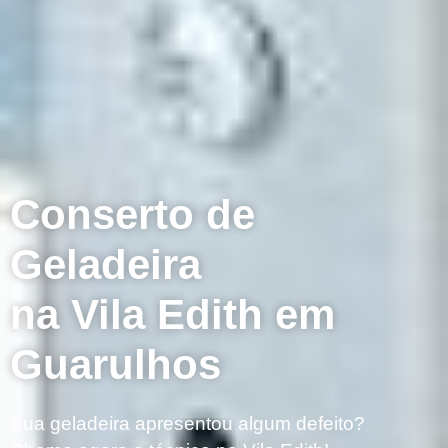
Conserto de
Geladeira
na Vila Edith em
Guarulhos
Sua geladeira apresentou algum defeito?