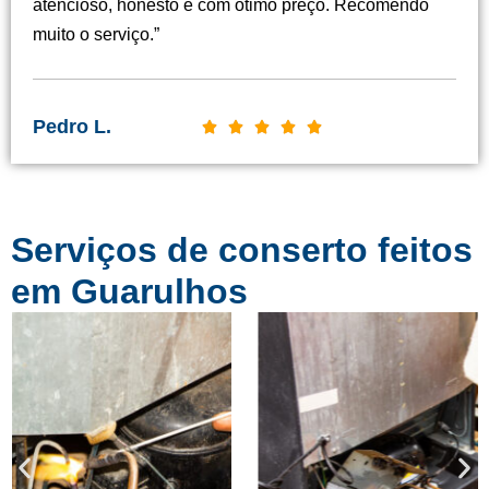
atencioso, honesto e com ótimo preço. Recomendo
i
muito o serviço.”
f
i
c
Pedro L.
C





a
l
d
a
o
s
c
Serviços de conserto feitos
s
o
i
em Guarulhos
m
f
o
i
5
c
d
a
e
d
5
o
c