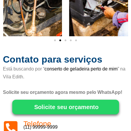
o
m
o
5
d
e
5
Contato para serviços
Está buscando por “
conserto de geladeira perto de mim
” na
Vila Edith.
Solicite seu orçamento agora mesmo pelo WhatsApp!
Solicite seu orçamento
Telefone
(11) 99999-9999