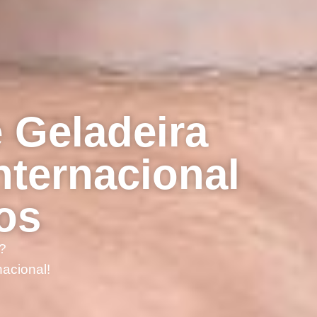
 Geladeira
nternacional
os
?
acional!