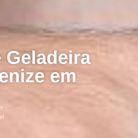
 Geladeira
enize em
?
e!