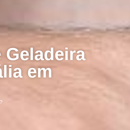
 Geladeira
ália em
?