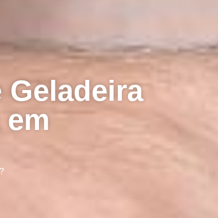
 Geladeira
a em
?